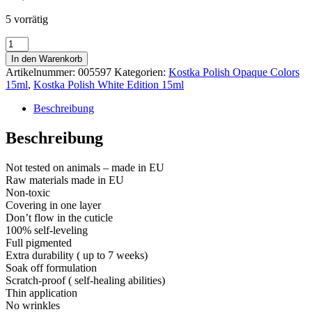
5 vorrätig
Kostka
Polish
In den Warenkorb
Gel
Artikelnummer:
005597
Kategorien:
Kostka Polish Opaque Colors
Color
15ml
,
Kostka Polish White Edition 15ml
Olive
15ml
Beschreibung
Menge
Beschreibung
Not tested on animals – made in EU
Raw materials made in EU
Non-toxic
Covering in one layer
Don’t flow in the cuticle
100% self-leveling
Full pigmented
Extra durability ( up to 7 weeks)
Soak off formulation
Scratch-proof ( self-healing abilities)
Thin application
No wrinkles