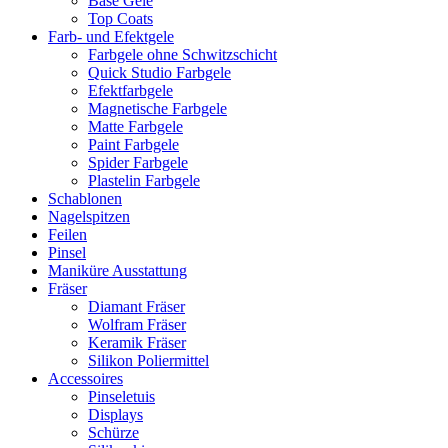
Base Gele
Top Coats
Farb- und Efektgele
Farbgele ohne Schwitzschicht
Quick Studio Farbgele
Efektfarbgele
Magnetische Farbgele
Matte Farbgele
Paint Farbgele
Spider Farbgele
Plastelin Farbgele
Schablonen
Nagelspitzen
Feilen
Pinsel
Maniküre Ausstattung
Fräser
Diamant Fräser
Wolfram Fräser
Keramik Fräser
Silikon Poliermittel
Accessoires
Pinseletuis
Displays
Schürze