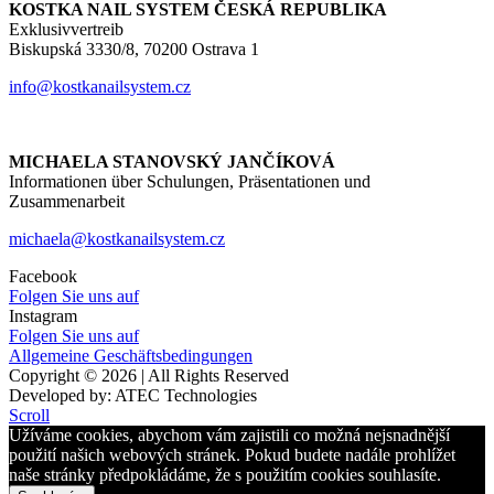
KOSTKA NAIL SYSTEM ČESKÁ REPUBLIKA
Exklusivvertreib
Biskupská 3330/8, 70200 Ostrava 1
info@kostkanailsystem.cz
MICHAELA STANOVSKÝ JANČÍKOVÁ
Informationen über Schulungen, Präsentationen und
Zusammenarbeit
michaela@kostkanailsystem.cz
Facebook
Folgen Sie uns auf
Instagram
Folgen Sie uns auf
Allgemeine Geschäftsbedingungen
Copyright © 2026 | All Rights Reserved
Developed by: ATEC Technologies
Scroll
Užíváme cookies, abychom vám zajistili co možná nejsnadnější
použití našich webových stránek. Pokud budete nadále prohlížet
naše stránky předpokládáme, že s použitím cookies souhlasíte.