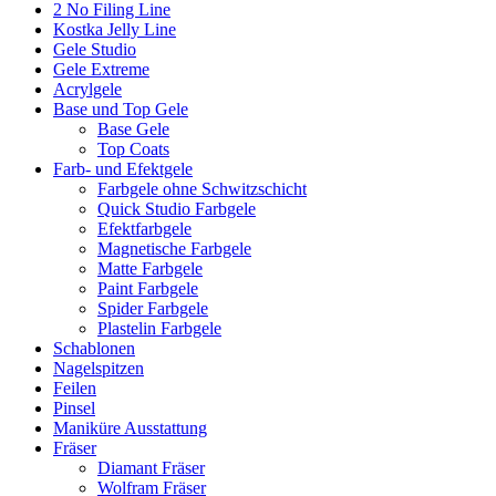
2 No Filing Line
Kostka Jelly Line
Gele Studio
Gele Extreme
Acrylgele
Base und Top Gele
Base Gele
Top Coats
Farb- und Efektgele
Farbgele ohne Schwitzschicht
Quick Studio Farbgele
Efektfarbgele
Magnetische Farbgele
Matte Farbgele
Paint Farbgele
Spider Farbgele
Plastelin Farbgele
Schablonen
Nagelspitzen
Feilen
Pinsel
Maniküre Ausstattung
Fräser
Diamant Fräser
Wolfram Fräser