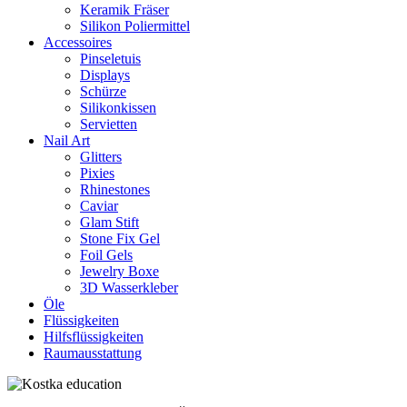
Keramik Fräser
Silikon Poliermittel
Accessoires
Pinseletuis
Displays
Schürze
Silikonkissen
Servietten
Nail Art
Glitters
Pixies
Rhinestones
Caviar
Glam Stift
Stone Fix Gel
Foil Gels
Jewelry Boxe
3D Wasserkleber
Öle
Flüssigkeiten
Hilfsflüssigkeiten
Raumausstattung