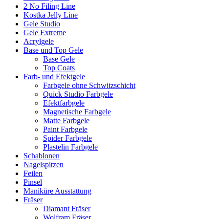
2 No Filing Line
Kostka Jelly Line
Gele Studio
Gele Extreme
Acrylgele
Base und Top Gele
Base Gele
Top Coats
Farb- und Efektgele
Farbgele ohne Schwitzschicht
Quick Studio Farbgele
Efektfarbgele
Magnetische Farbgele
Matte Farbgele
Paint Farbgele
Spider Farbgele
Plastelin Farbgele
Schablonen
Nagelspitzen
Feilen
Pinsel
Maniküre Ausstattung
Fräser
Diamant Fräser
Wolfram Fräser