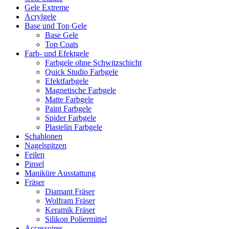
Gele Extreme
Acrylgele
Base und Top Gele
Base Gele
Top Coats
Farb- und Efektgele
Farbgele ohne Schwitzschicht
Quick Studio Farbgele
Efektfarbgele
Magnetische Farbgele
Matte Farbgele
Paint Farbgele
Spider Farbgele
Plastelin Farbgele
Schablonen
Nagelspitzen
Feilen
Pinsel
Maniküre Ausstattung
Fräser
Diamant Fräser
Wolfram Fräser
Keramik Fräser
Silikon Poliermittel
Accessoires