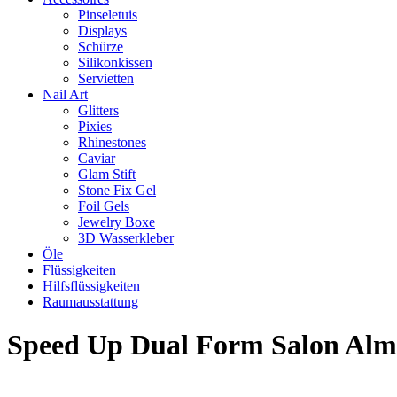
Pinseletuis
Displays
Schürze
Silikonkissen
Servietten
Nail Art
Glitters
Pixies
Rhinestones
Caviar
Glam Stift
Stone Fix Gel
Foil Gels
Jewelry Boxe
3D Wasserkleber
Öle
Flüssigkeiten
Hilfsflüssigkeiten
Raumausstattung
Speed Up Dual Form Salon Al