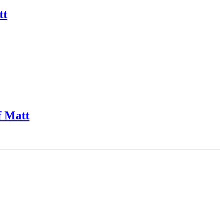
tt
f Matt