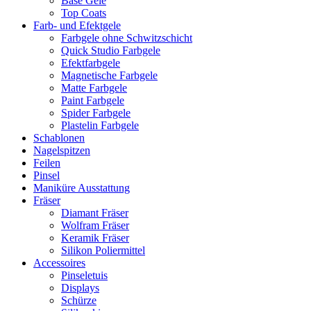
Base Gele
Top Coats
Farb- und Efektgele
Farbgele ohne Schwitzschicht
Quick Studio Farbgele
Efektfarbgele
Magnetische Farbgele
Matte Farbgele
Paint Farbgele
Spider Farbgele
Plastelin Farbgele
Schablonen
Nagelspitzen
Feilen
Pinsel
Maniküre Ausstattung
Fräser
Diamant Fräser
Wolfram Fräser
Keramik Fräser
Silikon Poliermittel
Accessoires
Pinseletuis
Displays
Schürze