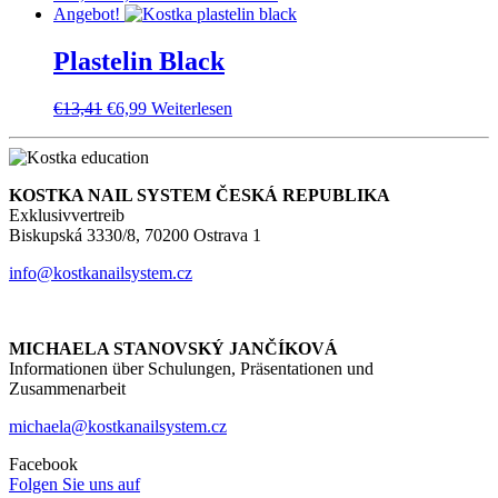
Preis
Preis
Angebot!
war:
ist:
€10,01
€5,10.
Plastelin Black
Ursprünglicher
Aktueller
€
13,41
€
6,99
Weiterlesen
Preis
Preis
war:
ist:
€13,41
€6,99.
KOSTKA NAIL SYSTEM ČESKÁ REPUBLIKA
Exklusivvertreib
Biskupská 3330/8, 70200 Ostrava 1
info@kostkanailsystem.cz
MICHAELA STANOVSKÝ JANČÍKOVÁ
Informationen über Schulungen, Präsentationen und
Zusammenarbeit
michaela@kostkanailsystem.cz
Facebook
Folgen Sie uns auf