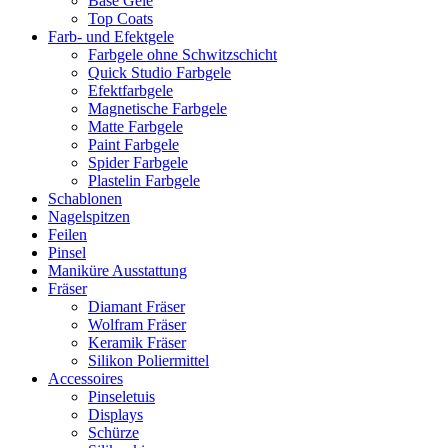
Base Gele
Top Coats
Farb- und Efektgele
Farbgele ohne Schwitzschicht
Quick Studio Farbgele
Efektfarbgele
Magnetische Farbgele
Matte Farbgele
Paint Farbgele
Spider Farbgele
Plastelin Farbgele
Schablonen
Nagelspitzen
Feilen
Pinsel
Maniküre Ausstattung
Fräser
Diamant Fräser
Wolfram Fräser
Keramik Fräser
Silikon Poliermittel
Accessoires
Pinseletuis
Displays
Schürze