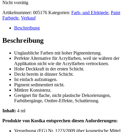
Nicht vorrätig
war:
ist:
€10,01
€5,10.
Artikelnummer:
005176
Kategorien:
Farb- und Efektgele
,
Paint
Farbgele
,
Verkauf
Beschreibung
Beschreibung
Unglaubliche Farben mit hoher Pigmentierung.
Perfekte Alternative für Acrylfarben, weil sie währen der
Applikation nicht wie die Acrylfarben vertrocknen.
Hohe Deckkraft in der ersten Schicht.
Deckt bereits in dünner Schicht.
Ist einfach aufzutragen.
Pigment sedimentiert nicht.
Mittlere Konsistenz.
Geeignet für flache, nicht plastische Dekorierungen,
Farbübergänge, Ombre-Effekte, Schattierung.
Inhalt:
4 ml
Produkte von Kostka entsprechen diesen Anforderungen:
Verordnung (EG) Nr. 1223/2009 über kosmetische Mittel