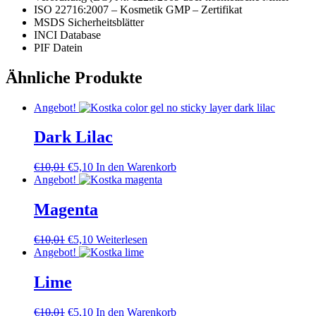
ISO 22716:2007 – Kosmetik GMP – Zertifikat
MSDS Sicherheitsblätter
INCI Database
PIF Datein
Ähnliche Produkte
Angebot!
Dark Lilac
Ursprünglicher
Aktueller
€
10,01
€
5,10
In den Warenkorb
Preis
Preis
Angebot!
war:
ist:
€10,01
€5,10.
Magenta
Ursprünglicher
Aktueller
€
10,01
€
5,10
Weiterlesen
Preis
Preis
Angebot!
war:
ist:
€10,01
€5,10.
Lime
Ursprünglicher
Aktueller
€
10,01
€
5,10
In den Warenkorb