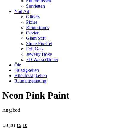
Silikonkissen
Servietten
Nail Art
Glitters
Pixies
Rhinestones
Caviar
Glam Stift
Stone Fix Gel
Foil Gels
Jewelry Boxe
3D Wasserkleber
Öle
Flüssigkeiten
Hilfsflüssigkeiten
Raumausstattung
Neon Pink Paint
Angebot!
Ursprünglicher
Aktueller
€
10,01
€
5,10
Preis
Preis