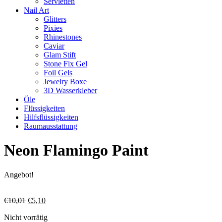
Servietten
Nail Art
Glitters
Pixies
Rhinestones
Caviar
Glam Stift
Stone Fix Gel
Foil Gels
Jewelry Boxe
3D Wasserkleber
Öle
Flüssigkeiten
Hilfsflüssigkeiten
Raumausstattung
Neon Flamingo Paint
Angebot!
Ursprünglicher
Aktueller
€
10,01
€
5,10
Preis
Preis
Nicht vorrätig
war:
ist: