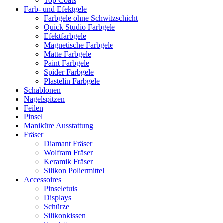
Top Coats
Farb- und Efektgele
Farbgele ohne Schwitzschicht
Quick Studio Farbgele
Efektfarbgele
Magnetische Farbgele
Matte Farbgele
Paint Farbgele
Spider Farbgele
Plastelin Farbgele
Schablonen
Nagelspitzen
Feilen
Pinsel
Maniküre Ausstattung
Fräser
Diamant Fräser
Wolfram Fräser
Keramik Fräser
Silikon Poliermittel
Accessoires
Pinseletuis
Displays
Schürze
Silikonkissen