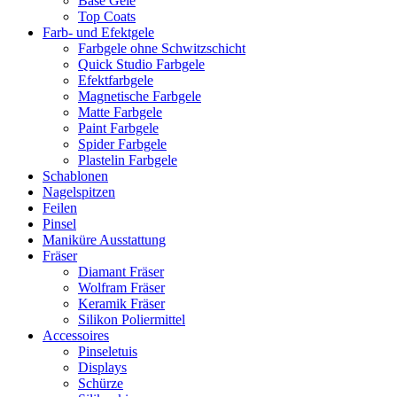
Base Gele
Top Coats
Farb- und Efektgele
Farbgele ohne Schwitzschicht
Quick Studio Farbgele
Efektfarbgele
Magnetische Farbgele
Matte Farbgele
Paint Farbgele
Spider Farbgele
Plastelin Farbgele
Schablonen
Nagelspitzen
Feilen
Pinsel
Maniküre Ausstattung
Fräser
Diamant Fräser
Wolfram Fräser
Keramik Fräser
Silikon Poliermittel
Accessoires
Pinseletuis
Displays
Schürze