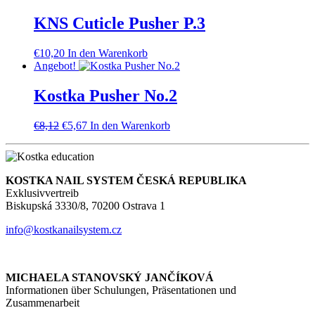
KNS Cuticle Pusher P.3
€
10,20
In den Warenkorb
Angebot!
Kostka Pusher No.2
Ursprünglicher
Aktueller
€
8,12
€
5,67
In den Warenkorb
Preis
Preis
war:
ist:
€8,12
€5,67.
KOSTKA NAIL SYSTEM ČESKÁ REPUBLIKA
Exklusivvertreib
Biskupská 3330/8, 70200 Ostrava 1
info@kostkanailsystem.cz
MICHAELA STANOVSKÝ JANČÍKOVÁ
Informationen über Schulungen, Präsentationen und
Zusammenarbeit