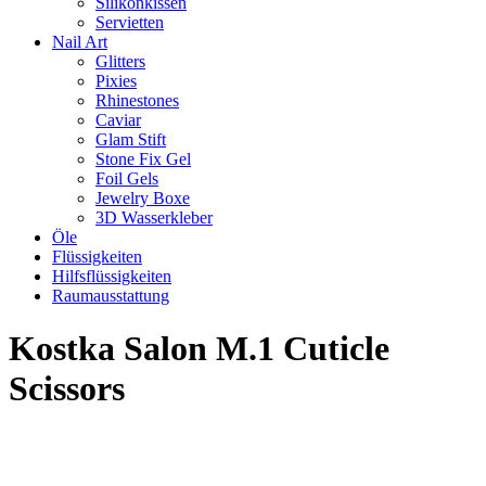
Silikonkissen
Servietten
Nail Art
Glitters
Pixies
Rhinestones
Caviar
Glam Stift
Stone Fix Gel
Foil Gels
Jewelry Boxe
3D Wasserkleber
Öle
Flüssigkeiten
Hilfsflüssigkeiten
Raumausstattung
Kostka Salon M.1 Cuticle
Scissors