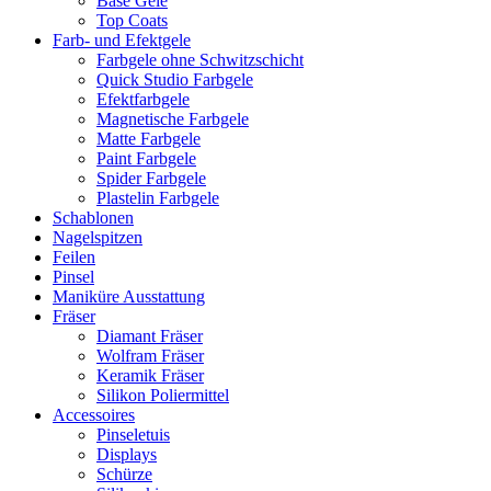
Base Gele
Top Coats
Farb- und Efektgele
Farbgele ohne Schwitzschicht
Quick Studio Farbgele
Efektfarbgele
Magnetische Farbgele
Matte Farbgele
Paint Farbgele
Spider Farbgele
Plastelin Farbgele
Schablonen
Nagelspitzen
Feilen
Pinsel
Maniküre Ausstattung
Fräser
Diamant Fräser
Wolfram Fräser
Keramik Fräser
Silikon Poliermittel
Accessoires
Pinseletuis
Displays
Schürze