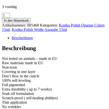
3 vorrätig
Kostka
Polish
In den Warenkorb
Gel
Artikelnummer:
005468
Kategorien:
Kostka Polish Opaque Colors
Color
15ml
,
Kostka Polish Weiße Ausgabe 15ml
Magenta
15ml
Beschreibung
Menge
Beschreibung
Not tested on animals – made in EU
Raw materials made in EU
Non-toxic
Covering in one layer
Don’t flow in the cuticle
100% self-leveling
Full pigmented
Extra durability ( up to 7 weeks)
Soak off formulation
Scratch-proof ( self-healing abilities)
Thin application
No wrinkles