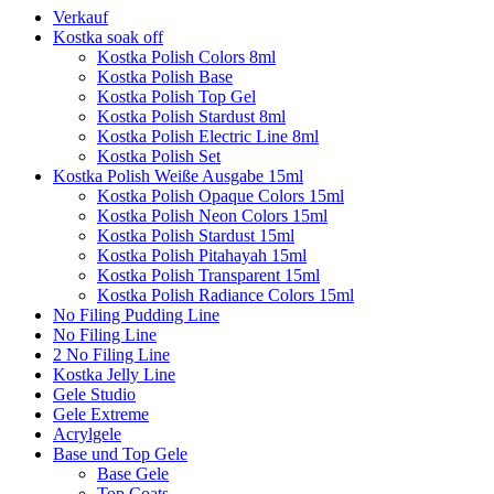
Verkauf
Kostka soak off
Kostka Polish Colors 8ml
Kostka Polish Base
Kostka Polish Top Gel
Kostka Polish Stardust 8ml
Kostka Polish Electric Line 8ml
Kostka Polish Set
Kostka Polish Weiße Ausgabe 15ml
Kostka Polish Opaque Colors 15ml
Kostka Polish Neon Colors 15ml
Kostka Polish Stardust 15ml
Kostka Polish Pitahayah 15ml
Kostka Polish Transparent 15ml
Kostka Polish Radiance Colors 15ml
No Filing Pudding Line
No Filing Line
2 No Filing Line
Kostka Jelly Line
Gele Studio
Gele Extreme
Acrylgele
Base und Top Gele
Base Gele
Top Coats