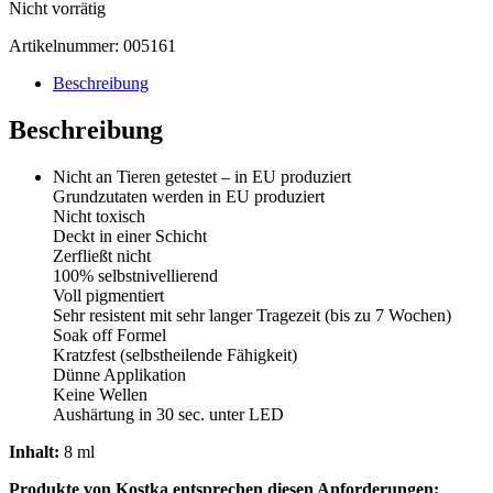
Nicht vorrätig
war:
ist:
€10,01
€6,80.
Artikelnummer:
005161
Beschreibung
Beschreibung
Nicht an Tieren getestet – in EU produziert
Grundzutaten werden in EU produziert
Nicht toxisch
Deckt in einer Schicht
Zerfließt nicht
100% selbstnivellierend
Voll pigmentiert
Sehr resistent mit sehr langer Tragezeit (bis zu 7 Wochen)
Soak off Formel
Kratzfest (selbstheilende Fähigkeit)
Dünne Applikation
Keine Wellen
Aushärtung in 30 sec. unter LED
Inhalt:
8 ml
Produkte von Kostka entsprechen diesen Anforderungen: