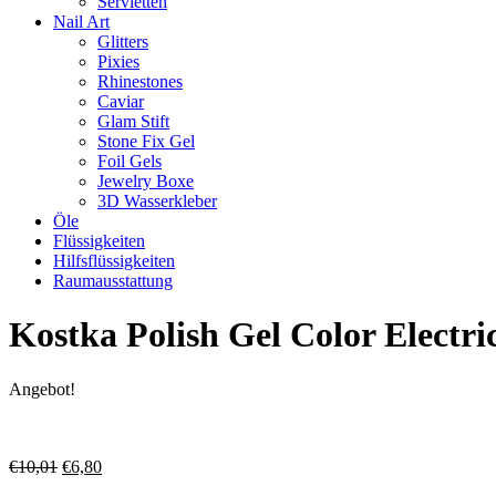
Servietten
Nail Art
Glitters
Pixies
Rhinestones
Caviar
Glam Stift
Stone Fix Gel
Foil Gels
Jewelry Boxe
3D Wasserkleber
Öle
Flüssigkeiten
Hilfsflüssigkeiten
Raumausstattung
Kostka Polish Gel Color Electr
Angebot!
Ursprünglicher
Aktueller
€
10,01
€
6,80
Preis
Preis