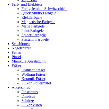
Farb- und Efektgele
Farbgele ohne Schwitzschicht
Quick Studio Farbgele
Efektfarbgele
Magnetische Farbgele
Matte Farbgele
Paint Farbgele
Spider Farbgele
Plastelin Farbgele
Schablonen
Nagelspitzen
Feilen
Pinsel
Maniküre Ausstattung
Fräser
Diamant Fräser
Wolfram Fräser
Keramik Fräser
Silikon Poliermittel
Accessoires
Pinseletuis
Displays
Schürze
Silikonkissen