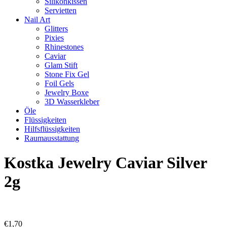
Silikonkissen
Servietten
Nail Art
Glitters
Pixies
Rhinestones
Caviar
Glam Stift
Stone Fix Gel
Foil Gels
Jewelry Boxe
3D Wasserkleber
Öle
Flüssigkeiten
Hilfsflüssigkeiten
Raumausstattung
Kostka Jewelry Caviar Silver
2g
€
1,70