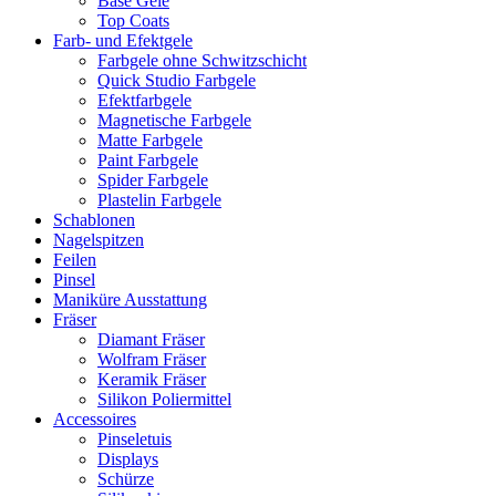
Base Gele
Top Coats
Farb- und Efektgele
Farbgele ohne Schwitzschicht
Quick Studio Farbgele
Efektfarbgele
Magnetische Farbgele
Matte Farbgele
Paint Farbgele
Spider Farbgele
Plastelin Farbgele
Schablonen
Nagelspitzen
Feilen
Pinsel
Maniküre Ausstattung
Fräser
Diamant Fräser
Wolfram Fräser
Keramik Fräser
Silikon Poliermittel
Accessoires
Pinseletuis
Displays
Schürze