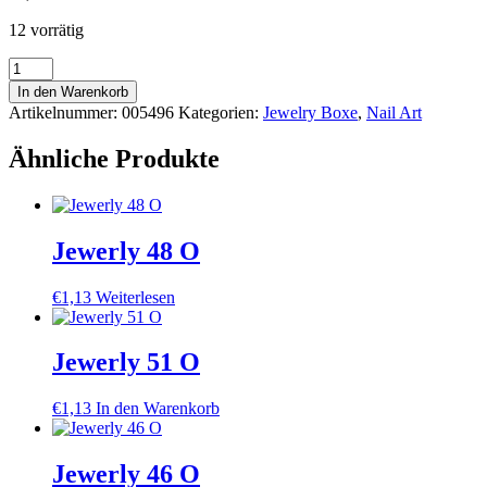
12 vorrätig
Kostka
Jewelry
In den Warenkorb
Caviar
Artikelnummer:
005496
Kategorien:
Jewelry Boxe
,
Nail Art
Silver
2g
Ähnliche Produkte
Menge
Jewerly 48 O
€
1,13
Weiterlesen
Jewerly 51 O
€
1,13
In den Warenkorb
Jewerly 46 O