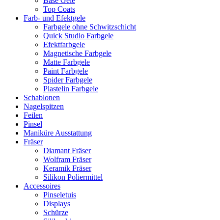
Base Gele
Top Coats
Farb- und Efektgele
Farbgele ohne Schwitzschicht
Quick Studio Farbgele
Efektfarbgele
Magnetische Farbgele
Matte Farbgele
Paint Farbgele
Spider Farbgele
Plastelin Farbgele
Schablonen
Nagelspitzen
Feilen
Pinsel
Maniküre Ausstattung
Fräser
Diamant Fräser
Wolfram Fräser
Keramik Fräser
Silikon Poliermittel
Accessoires
Pinseletuis
Displays
Schürze