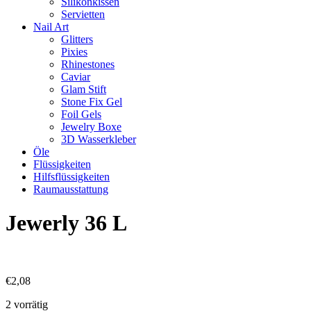
Silikonkissen
Servietten
Nail Art
Glitters
Pixies
Rhinestones
Caviar
Glam Stift
Stone Fix Gel
Foil Gels
Jewelry Boxe
3D Wasserkleber
Öle
Flüssigkeiten
Hilfsflüssigkeiten
Raumausstattung
Jewerly 36 L
€
2,08
2 vorrätig