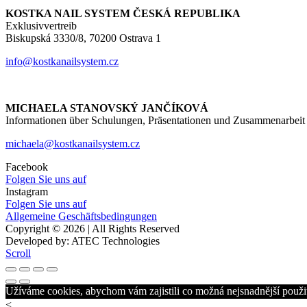
KOSTKA NAIL SYSTEM ČESKÁ REPUBLIKA
Exklusivvertreib
Biskupská 3330/8, 70200 Ostrava 1
info@kostkanailsystem.cz
MICHAELA STANOVSKÝ JANČÍKOVÁ
Informationen über Schulungen, Präsentationen und Zusammenarbeit
michaela@kostkanailsystem.cz
Facebook
Folgen Sie uns auf
Instagram
Folgen Sie uns auf
Allgemeine Geschäftsbedingungen
Copyright © 2026 | All Rights Reserved
Developed by: ATEC Technologies
Scroll
Užíváme cookies, abychom vám zajistili co možná nejsnadnější použit
<