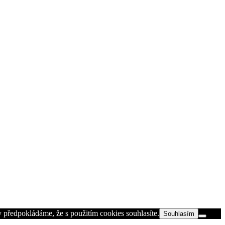
 předpokládáme, že s použitím cookies souhlasíte.
Souhlasím