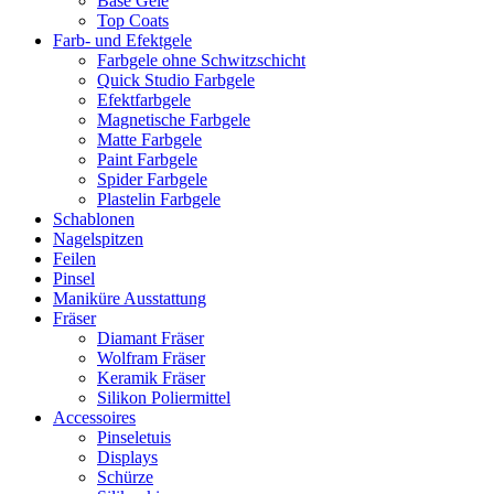
Base Gele
Top Coats
Farb- und Efektgele
Farbgele ohne Schwitzschicht
Quick Studio Farbgele
Efektfarbgele
Magnetische Farbgele
Matte Farbgele
Paint Farbgele
Spider Farbgele
Plastelin Farbgele
Schablonen
Nagelspitzen
Feilen
Pinsel
Maniküre Ausstattung
Fräser
Diamant Fräser
Wolfram Fräser
Keramik Fräser
Silikon Poliermittel
Accessoires
Pinseletuis
Displays
Schürze