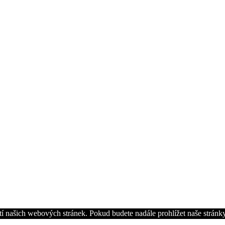
í našich webových stránek. Pokud budete nadále prohlížet naše stránky