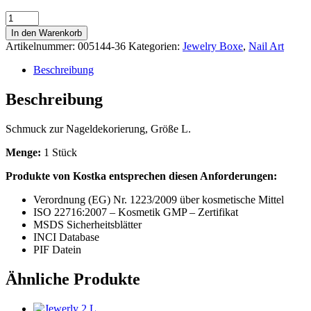
Jewerly
36
In den Warenkorb
L
Artikelnummer:
005144-36
Kategorien:
Jewelry Boxe
,
Nail Art
Menge
Beschreibung
Beschreibung
Schmuck zur Nageldekorierung, Größe L.
Menge:
1 Stück
Produkte von Kostka entsprechen diesen Anforderungen:
Verordnung (EG) Nr. 1223/2009 über kosmetische Mittel
ISO 22716:2007 – Kosmetik GMP – Zertifikat
MSDS Sicherheitsblätter
INCI Database
PIF Datein
Ähnliche Produkte