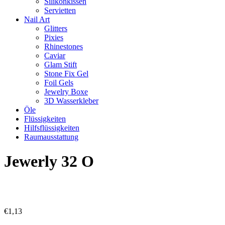
Silikonkissen
Servietten
Nail Art
Glitters
Pixies
Rhinestones
Caviar
Glam Stift
Stone Fix Gel
Foil Gels
Jewelry Boxe
3D Wasserkleber
Öle
Flüssigkeiten
Hilfsflüssigkeiten
Raumausstattung
Jewerly 32 O
€
1,13