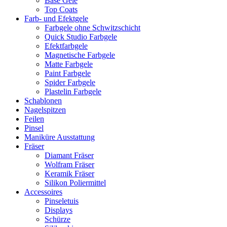
Base Gele
Top Coats
Farb- und Efektgele
Farbgele ohne Schwitzschicht
Quick Studio Farbgele
Efektfarbgele
Magnetische Farbgele
Matte Farbgele
Paint Farbgele
Spider Farbgele
Plastelin Farbgele
Schablonen
Nagelspitzen
Feilen
Pinsel
Maniküre Ausstattung
Fräser
Diamant Fräser
Wolfram Fräser
Keramik Fräser
Silikon Poliermittel
Accessoires
Pinseletuis
Displays
Schürze