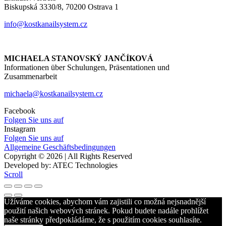
Biskupská 3330/8, 70200 Ostrava 1
info@kostkanailsystem.cz
MICHAELA STANOVSKÝ JANČÍKOVÁ
Informationen über Schulungen, Präsentationen und
Zusammenarbeit
michaela@kostkanailsystem.cz
Facebook
Folgen Sie uns auf
Instagram
Folgen Sie uns auf
Allgemeine Geschäftsbedingungen
Copyright © 2026 | All Rights Reserved
Developed by: ATEC Technologies
Scroll
Užíváme cookies, abychom vám zajistili co možná nejsnadnější
použití našich webových stránek. Pokud budete nadále prohlížet
naše stránky předpokládáme, že s použitím cookies souhlasíte.