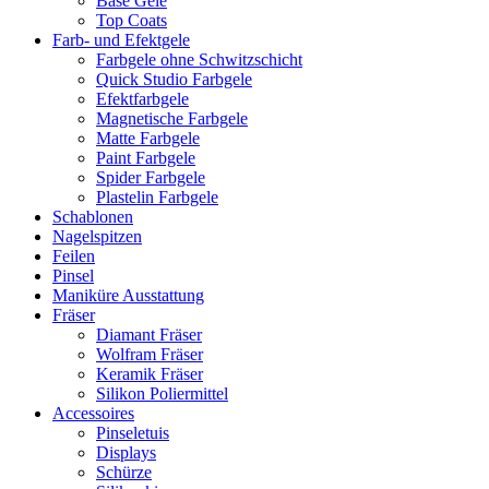
Base Gele
Top Coats
Farb- und Efektgele
Farbgele ohne Schwitzschicht
Quick Studio Farbgele
Efektfarbgele
Magnetische Farbgele
Matte Farbgele
Paint Farbgele
Spider Farbgele
Plastelin Farbgele
Schablonen
Nagelspitzen
Feilen
Pinsel
Maniküre Ausstattung
Fräser
Diamant Fräser
Wolfram Fräser
Keramik Fräser
Silikon Poliermittel
Accessoires
Pinseletuis
Displays
Schürze