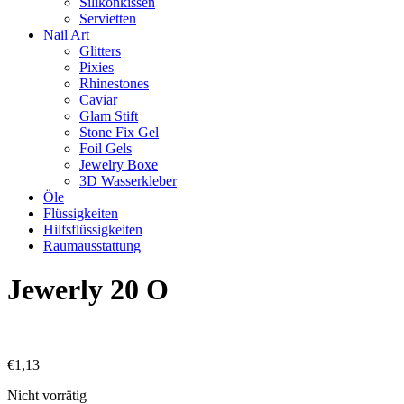
Silikonkissen
Servietten
Nail Art
Glitters
Pixies
Rhinestones
Caviar
Glam Stift
Stone Fix Gel
Foil Gels
Jewelry Boxe
3D Wasserkleber
Öle
Flüssigkeiten
Hilfsflüssigkeiten
Raumausstattung
Jewerly 20 O
€
1,13
Nicht vorrätig