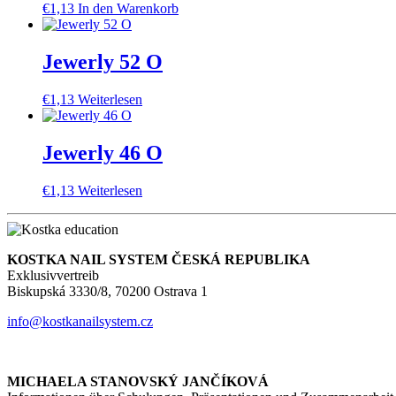
€
1,13
In den Warenkorb
Jewerly 52 O
€
1,13
Weiterlesen
Jewerly 46 O
€
1,13
Weiterlesen
KOSTKA NAIL SYSTEM ČESKÁ REPUBLIKA
Exklusivvertreib
Biskupská 3330/8, 70200 Ostrava 1
info@kostkanailsystem.cz
MICHAELA STANOVSKÝ JANČÍKOVÁ