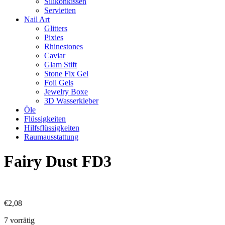
Silikonkissen
Servietten
Nail Art
Glitters
Pixies
Rhinestones
Caviar
Glam Stift
Stone Fix Gel
Foil Gels
Jewelry Boxe
3D Wasserkleber
Öle
Flüssigkeiten
Hilfsflüssigkeiten
Raumausstattung
Fairy Dust FD3
€
2,08
7 vorrätig