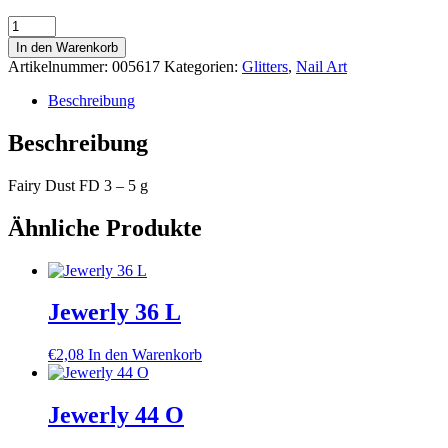
Fairy
Dust
In den Warenkorb
FD3
Artikelnummer:
005617
Kategorien:
Glitters
,
Nail Art
Menge
Beschreibung
Beschreibung
Fairy Dust FD 3 – 5 g
Ähnliche Produkte
Jewerly 36 L
€
2,08
In den Warenkorb
Jewerly 44 O