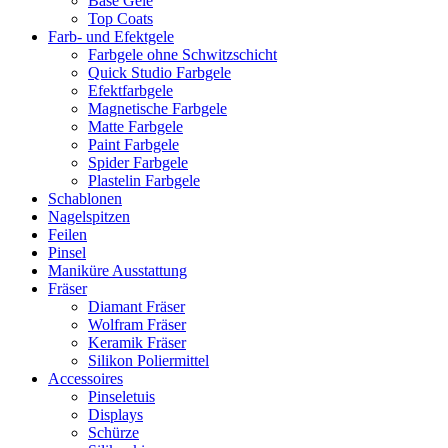
Base Gele
Top Coats
Farb- und Efektgele
Farbgele ohne Schwitzschicht
Quick Studio Farbgele
Efektfarbgele
Magnetische Farbgele
Matte Farbgele
Paint Farbgele
Spider Farbgele
Plastelin Farbgele
Schablonen
Nagelspitzen
Feilen
Pinsel
Maniküre Ausstattung
Fräser
Diamant Fräser
Wolfram Fräser
Keramik Fräser
Silikon Poliermittel
Accessoires
Pinseletuis
Displays
Schürze