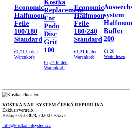
Kostka
Auswechs
Economic
Economic
Replacement
system
Halfmoon
Halfmoon
For
Halfmoo
Feile
Feile
Podo
Buffer
100/180
180/240
Disc
200
Standard
Standard
Grit
100
€
1,20
€
1,21
In den
€
1,21
In den
Weiterlesen
Warenkorb
Warenkorb
€
7,74
In den
Warenkorb
KOSTKA NAIL SYSTEM ČESKÁ REPUBLIKA
Exklusivvertreib
Biskupská 3330/8, 70200 Ostrava 1
info@kostkanailsystem.cz