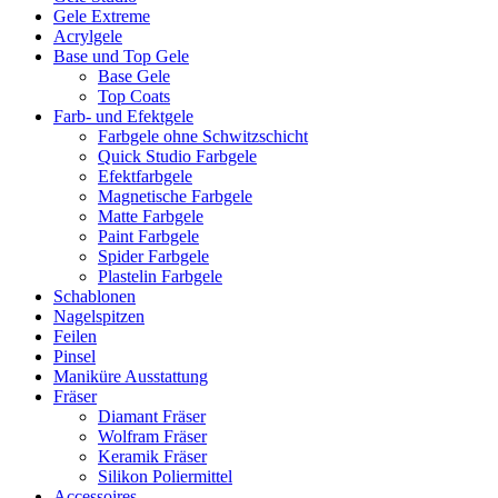
Gele Extreme
Acrylgele
Base und Top Gele
Base Gele
Top Coats
Farb- und Efektgele
Farbgele ohne Schwitzschicht
Quick Studio Farbgele
Efektfarbgele
Magnetische Farbgele
Matte Farbgele
Paint Farbgele
Spider Farbgele
Plastelin Farbgele
Schablonen
Nagelspitzen
Feilen
Pinsel
Maniküre Ausstattung
Fräser
Diamant Fräser
Wolfram Fräser
Keramik Fräser
Silikon Poliermittel
Accessoires