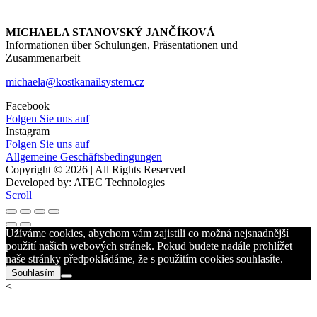
MICHAELA STANOVSKÝ JANČÍKOVÁ
Informationen über Schulungen, Präsentationen und
Zusammenarbeit
michaela@kostkanailsystem.cz
Facebook
Folgen Sie uns auf
Instagram
Folgen Sie uns auf
Allgemeine Geschäftsbedingungen
Copyright © 2026 | All Rights Reserved
Developed by: ATEC Technologies
Scroll
Užíváme cookies, abychom vám zajistili co možná nejsnadnější
použití našich webových stránek. Pokud budete nadále prohlížet
naše stránky předpokládáme, že s použitím cookies souhlasíte.
Souhlasím
<