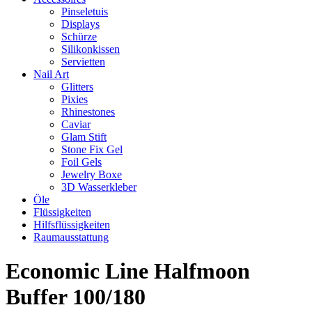
Pinseletuis
Displays
Schürze
Silikonkissen
Servietten
Nail Art
Glitters
Pixies
Rhinestones
Caviar
Glam Stift
Stone Fix Gel
Foil Gels
Jewelry Boxe
3D Wasserkleber
Öle
Flüssigkeiten
Hilfsflüssigkeiten
Raumausstattung
Economic Line Halfmoon
Buffer 100/180