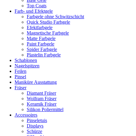
Base Gele
Top Coats
Farb- und Efektgele
Farbgele ohne Schwitzschicht
Quick Studio Farbgele
Efektfarbgele
Magnetische Farbgele
Matte Farbgele
Paint Farbgele
Spider Farbgele
Plastelin Farbgele
Schablonen
Nagelspitzen
Feilen
Pinsel
Maniküre Ausstattung
Fräser
Diamant Fräser
Wolfram Fräser
Keramik Fräser
Silikon Poliermittel
Accessoires
Pinseletuis
Displays
Schürze