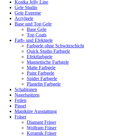
Kostka Jelly Line
Gele Studio
Gele Extreme
Acrylgele
Base und Top Gele
Base Gele
Top Coats
Farb- und Efektgele
Farbgele ohne Schwitzschicht
Quick Studio Farbgele
Efektfarbgele
Magnetische Farbgele
Matte Farbgele
Paint Farbgele
Spider Farbgele
Plastelin Farbgele
Schablonen
Nagelspitzen
Feilen
Pinsel
Maniküre Ausstattung
Fräser
Diamant Fräser
Wolfram Fräser
Keramik Fräser