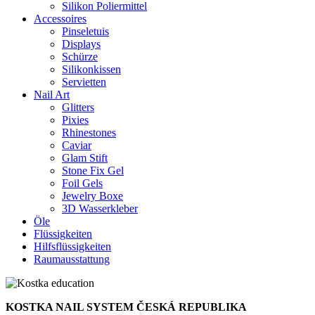
Silikon Poliermittel
Accessoires
Pinseletuis
Displays
Schürze
Silikonkissen
Servietten
Nail Art
Glitters
Pixies
Rhinestones
Caviar
Glam Stift
Stone Fix Gel
Foil Gels
Jewelry Boxe
3D Wasserkleber
Öle
Flüssigkeiten
Hilfsflüssigkeiten
Raumausstattung
KOSTKA NAIL SYSTEM ČESKÁ REPUBLIKA