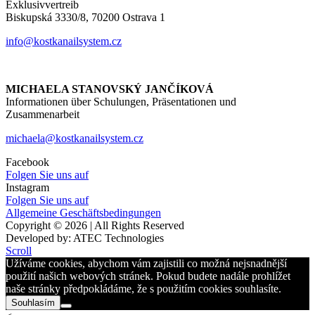
Exklusivvertreib
Biskupská 3330/8, 70200 Ostrava 1
info@kostkanailsystem.cz
MICHAELA STANOVSKÝ JANČÍKOVÁ
Informationen über Schulungen, Präsentationen und
Zusammenarbeit
michaela@kostkanailsystem.cz
Facebook
Folgen Sie uns auf
Instagram
Folgen Sie uns auf
Allgemeine Geschäftsbedingungen
Copyright © 2026 | All Rights Reserved
Developed by: ATEC Technologies
Scroll
Užíváme cookies, abychom vám zajistili co možná nejsnadnější
použití našich webových stránek. Pokud budete nadále prohlížet
naše stránky předpokládáme, že s použitím cookies souhlasíte.
Souhlasím